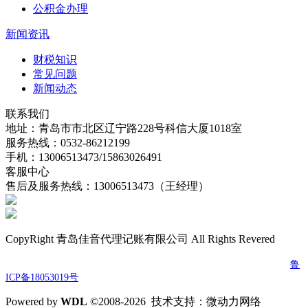
公积金办理
新闻资讯
财税知识
常见问题
新闻动态
联系我们
地址：青岛市市北区辽宁路228号科信大厦1018室
服务热线：0532-86212199
手机：13006513473/15863026491
客服中心
售后及服务热线：13006513473（王经理）
CopyRight 青岛佳音代理记账有限公司 All Rights Revered
电话：0532-86212199 传真：0532-86212199 邮箱：jydljz@163.com
鲁
ICP备18053019号
Powered by
W
DL
©2008-2026 技术支持：微动力网络