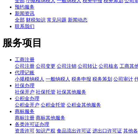
全部
小规模纳税人
一般纳税人
税务申报
税务筹划
公司
预约服务
新闻资讯
全部
财税知识
常见问题
新闻动态
联系我们
服务项目
工商注册
公司注册
公司变更
公司注销
公司转让
公司核名
工商其
代理记账
小规模纳税人
一般纳税人
税务申报
税务筹划
公司审计
社保办理
社保开户
社保托管
社保其他服务
公积金办理
公积金开户
公积金托管
公积金其他服务
商标服务
商标注册
商标其他服务
各类许可证办理
资质许可
知识产权
食品流出许可证
进出口许可证
其他各